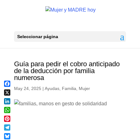
Seleccionar página
Guía para pedir el cobro anticipado
de la deducción por familia
numerosa
May 24, 2025
|
Ayudas
,
Familia
,
Mujer
F
a
X
c
L
e
i
b
W
n
o
h
P
k
o
a
i
e
k
T
t
n
d
e