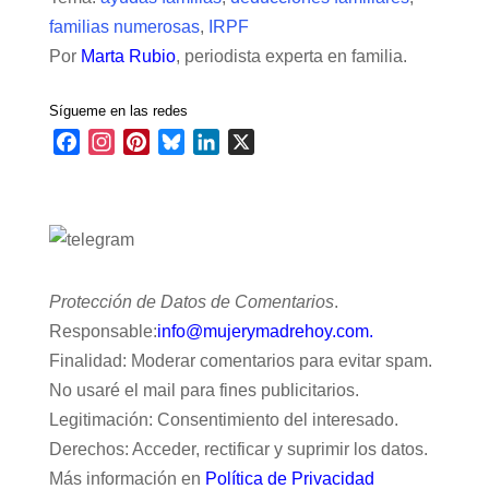
e
k
t
t
e
e
d
familias numerosas
,
IRPF
b
e
s
e
g
s
i
Por
Marta Rubio
, periodista experta en familia.
o
d
A
r
r
k
t
o
I
p
e
a
y
Sígueme en las redes
k
n
p
s
m
t
F
I
P
B
L
X
a
n
i
l
i
c
s
n
u
n
e
t
t
e
k
b
a
e
s
e
o
g
r
k
d
o
r
e
y
I
Protección de Datos de Comentarios
.
k
a
s
n
Responsable:
info@mujerymadrehoy.com.
m
t
Finalidad: Moderar comentarios para evitar spam.
No usaré el mail para fines publicitarios.
Legitimación: Consentimiento del interesado.
Derechos: Acceder, rectificar y suprimir los datos.
Más información en
Política de Privacidad