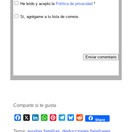
He leído y acepto la
Política de privacidad
*
Sí, agrégame a tu lista de correos.
Enviar comentario
Comparte si te gusta
F
X
L
W
P
T
B
R
Share
a
i
h
i
e
l
e
c
n
a
n
l
u
d
Tema:
ayudas familias
,
deducciones familiares
,