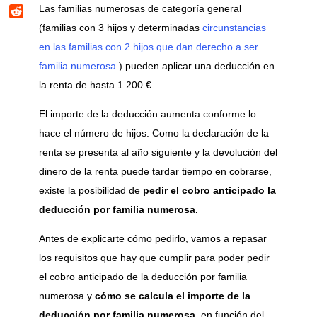
s
B
t
Las familias numerosas de categoría general
I
l
A
l
e
n
R
e
(familias con 3 hijos y determinadas
circunstancias
p
u
r
e
g
p
en las familias con 2 hijos que dan derecho a ser
e
e
d
r
s
s
familia numerosa
) pueden aplicar una deducción en
d
a
k
t
i
m
la renta de hasta 1.200 €.
y
t
El importe de la deducción aumenta conforme lo
hace el número de hijos. Como la declaración de la
renta se presenta al año siguiente y la devolución del
dinero de la renta puede tardar tiempo en cobrarse,
existe la posibilidad de
pedir el cobro anticipado la
deducción por familia numerosa.
Antes de explicarte cómo pedirlo, vamos a repasar
los requisitos que hay que cumplir para poder pedir
el cobro anticipado de la deducción por familia
numerosa y
cómo se calcula el importe de la
deducción por familia numerosa
, en función del