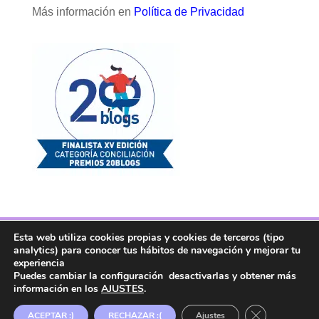
Más información en
Política de Privacidad
Esta web utiliza cookies propias y cookies de terceros (tipo
Facebook
Twitter
Telegram
RSS
analytics) para conocer tus hábitos de navegación y mejorar tu
Instagram
Aviso legal
Linkedin
experiencia
Puedes cambiar la configuración desactivarlas y obtener más
información en los
AJUSTES
.
Copyright ® 2017. Mujer y Madre Hoy es una
Cerrar el ban
ACEPTAR :)
RECHAZAR :(
Ajustes
marca registrada en la OEPM.