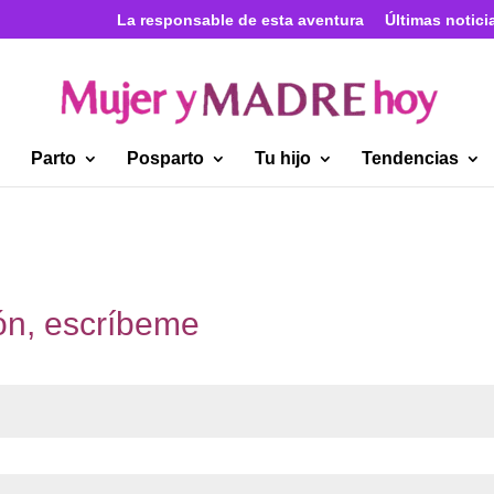
La responsable de esta aventura
Últimas notici
Parto
Posparto
Tu hijo
Tendencias
ión, escríbeme