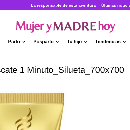
La responsable de esta aventura
Últimas notici
Parto
Posparto
Tu hijo
Tendencias
cate 1 Minuto_Silueta_700x700