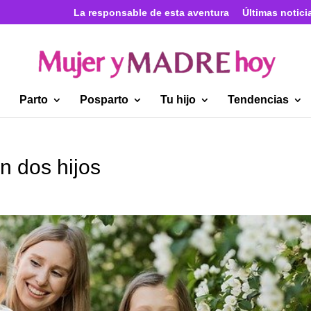
La responsable de esta aventura
Últimas notici
Parto
Posparto
Tu hijo
Tendencias
n dos hijos