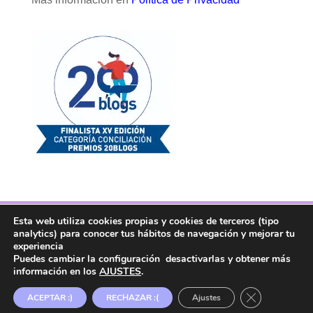
Esta web utiliza cookies propias y cookies de terceros (tipo
Facebook
Twitter
Telegram
RSS
analytics) para conocer tus hábitos de navegación y mejorar tu
Instagram
Aviso legal
Linkedin
experiencia
Puedes cambiar la configuración desactivarlas y obtener más
información en los
AJUSTES
.
Copyright ® 2017. Mujer y Madre Hoy es una
Cerrar el ban
ACEPTAR :)
RECHAZAR :(
Ajustes
marca registrada en la OEPM.