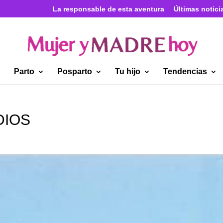
La responsable de esta aventura
Últimas notici
Parto
Posparto
Tu hijo
Tendencias
DIOS