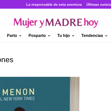
La responsable de esta aventura
Últimas notici
Parto
Posparto
Tu hijo
Tendencias
ones