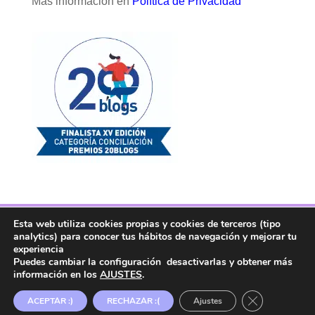
Más información en
Política de Privacidad
Esta web utiliza cookies propias y cookies de terceros (tipo
Facebook
Twitter
Telegram
RSS
analytics) para conocer tus hábitos de navegación y mejorar tu
Instagram
Aviso legal
Linkedin
experiencia
Puedes cambiar la configuración desactivarlas y obtener más
información en los
AJUSTES
.
Copyright ® 2017. Mujer y Madre Hoy es una
Cerrar el ban
ACEPTAR :)
RECHAZAR :(
Ajustes
marca registrada en la OEPM.