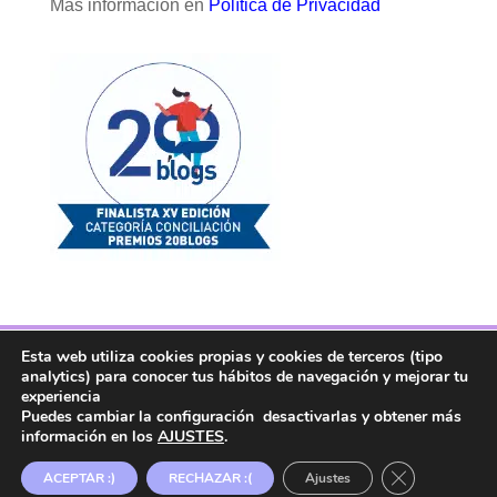
Más información en
Política de Privacidad
Esta web utiliza cookies propias y cookies de terceros (tipo
Facebook
Twitter
Telegram
RSS
analytics) para conocer tus hábitos de navegación y mejorar tu
Instagram
Aviso legal
Linkedin
experiencia
Puedes cambiar la configuración desactivarlas y obtener más
información en los
AJUSTES
.
Copyright ® 2017. Mujer y Madre Hoy es una
Cerrar el ban
ACEPTAR :)
RECHAZAR :(
Ajustes
marca registrada en la OEPM.