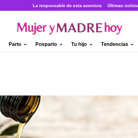
La responsable de esta aventura
Últimas notici
Parto
Posparto
Tu hijo
Tendencias