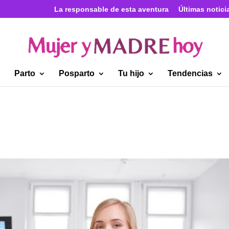
La responsable de esta aventura
Últimas notici
Parto
Posparto
Tu hijo
Tendencias