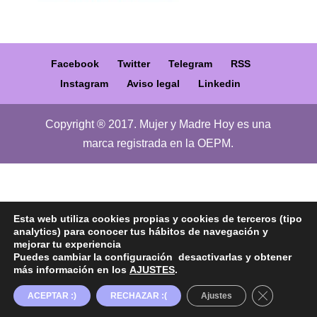
Facebook
Twitter
Telegram
RSS
Instagram
Aviso legal
Linkedin
Copyright ® 2017. Mujer y Madre Hoy es una
marca registrada en la OEPM.
Esta web utiliza cookies propias y cookies de terceros (tipo
analytics) para conocer tus hábitos de navegación y
mejorar tu experiencia
Puedes cambiar la configuración desactivarlas y obtener
más información en los
AJUSTES
.
Cerrar el b
ACEPTAR :)
RECHAZAR :(
Ajustes