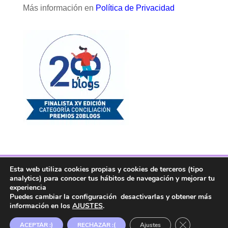
Más información en
Política de Privacidad
Esta web utiliza cookies propias y cookies de terceros (tipo
Facebook
Twitter
Telegram
RSS
analytics) para conocer tus hábitos de navegación y mejorar tu
Instagram
Aviso legal
Linkedin
experiencia
Puedes cambiar la configuración desactivarlas y obtener más
información en los
AJUSTES
.
Copyright ® 2017. Mujer y Madre Hoy es una
Cerrar el ban
ACEPTAR :)
RECHAZAR :(
Ajustes
marca registrada en la OEPM.