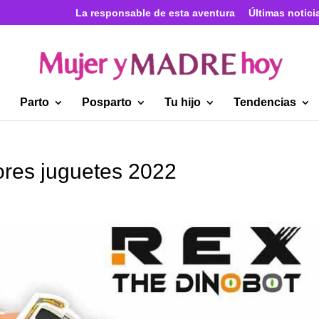
La responsable de esta aventura
Últimas notici
Parto
Posparto
Tu hijo
Tendencias
res juguetes 2022