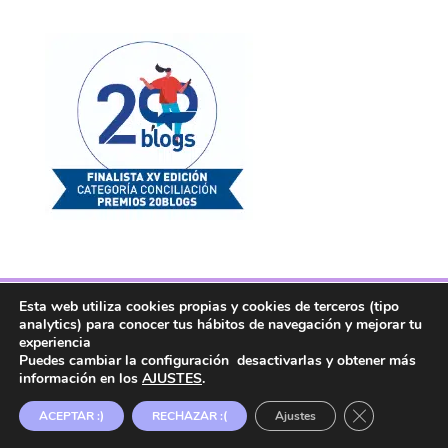
Esta web utiliza cookies propias y cookies de terceros (tipo
Facebook
Twitter
Telegram
RSS
analytics) para conocer tus hábitos de navegación y mejorar tu
Instagram
Aviso legal
Linkedin
experiencia
Puedes cambiar la configuración desactivarlas y obtener más
información en los
AJUSTES
.
Copyright ® 2017. Mujer y Madre Hoy es una
Cerrar el ban
ACEPTAR :)
RECHAZAR :(
Ajustes
marca registrada en la OEPM.