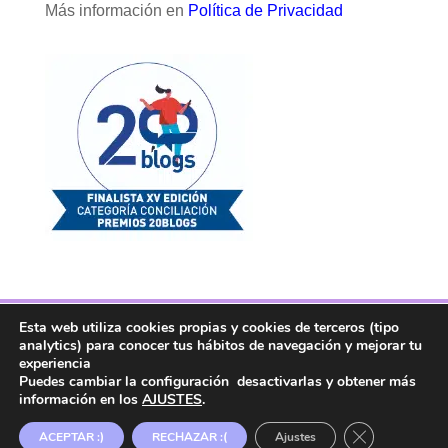
Más información en
Política de Privacidad
Esta web utiliza cookies propias y cookies de terceros (tipo
Facebook
Twitter
Telegram
RSS
analytics) para conocer tus hábitos de navegación y mejorar tu
Instagram
Aviso legal
Linkedin
experiencia
Puedes cambiar la configuración desactivarlas y obtener más
información en los
AJUSTES
.
Copyright ® 2017. Mujer y Madre Hoy es una
Cerrar el ban
ACEPTAR :)
RECHAZAR :(
Ajustes
marca registrada en la OEPM.