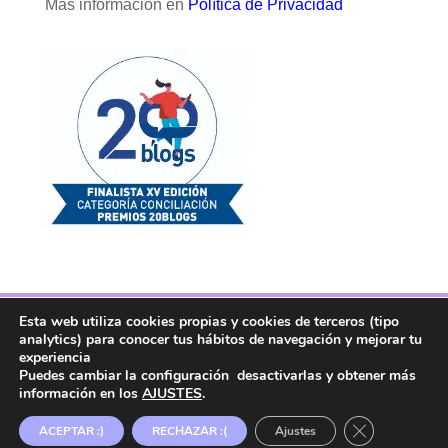
Más información en
Política de Privacidad
Esta web utiliza cookies propias y cookies de terceros (tipo
Facebook
Twitter
Telegram
RSS
analytics) para conocer tus hábitos de navegación y mejorar tu
Instagram
Aviso legal
Linkedin
experiencia
Puedes cambiar la configuración desactivarlas y obtener más
información en los
AJUSTES
.
Copyright ® 2017. Mujer y Madre Hoy es una
Cerrar el ban
ACEPTAR :)
RECHAZAR :(
Ajustes
marca registrada en la OEPM.