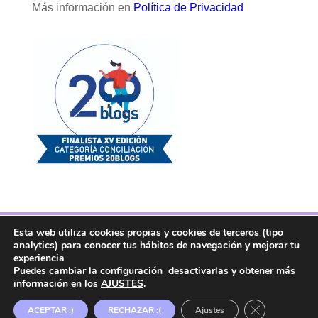
Más información en
Política de Privacidad
Esta web utiliza cookies propias y cookies de terceros (tipo
Facebook
Twitter
Telegram
RSS
analytics) para conocer tus hábitos de navegación y mejorar tu
Instagram
Aviso legal
Linkedin
experiencia
Puedes cambiar la configuración desactivarlas y obtener más
información en los
AJUSTES
.
Copyright ® 2017. Mujer y Madre Hoy es una
Cerrar el ban
ACEPTAR :)
RECHAZAR :(
Ajustes
marca registrada en la OEPM.