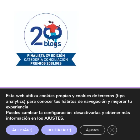
Esta web utiliza cookies propias y cookies de terceros (tipo
Facebook
Twitter
Telegram
RSS
analytics) para conocer tus hábitos de navegación y mejorar tu
Instagram
Aviso legal
Linkedin
experiencia
Puedes cambiar la configuración desactivarlas y obtener más
información en los
AJUSTES
.
Copyright ® 2017. Mujer y Madre Hoy es una
Cerrar el ban
ACEPTAR :)
RECHAZAR :(
Ajustes
marca registrada en la OEPM.