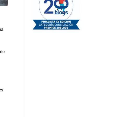
ña
rto
es