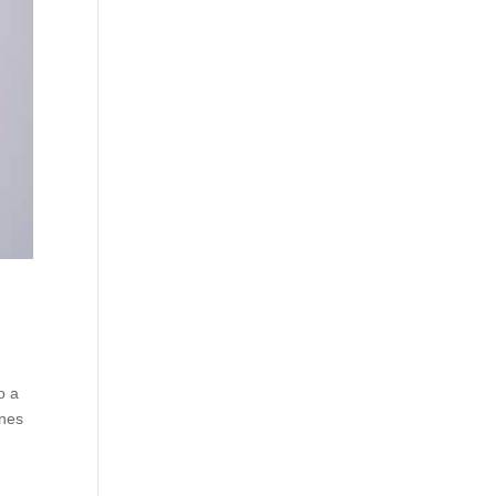
o a
ones