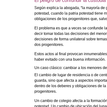
El peligro de confundir la custodia
Según explica la abogada, “la mayoría de g
potestad, cuando la patria potestad tiene
obligaciones de los progenitores que, sal
El problema es que a veces se confunde la 
decir tomar todas las decisiones del menor
decisiones de forma unilateral sobre tema
dos progenitores.
Estos actos al final provocan innumerable
haber evitado con una buena información.
Un caso clásico: cambiar a los menores de 
El cambio de lugar de residencia o de centr
guarda, sino que afecta a aspectos importan
dentro de los deberes y obligaciones de la
progenitores.
Un cambio de colegio afecta a la formación
potestad. Un cambio de ubicación del lugar