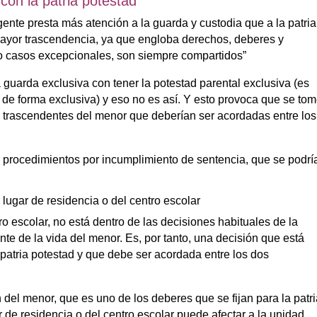
 con la patria potestad
ente presta más atención a la guarda y custodia que a la patria
 mayor trascendencia, ya que engloba derechos, deberes y
vo casos excepcionales, son siempre compartidos”
guarda exclusiva con tener la potestad parental exclusiva (es
 de forma exclusiva) y eso no es así. Y esto provoca que se to
s trascendentes del menor que deberían ser acordadas entre los
s procedimientos por incumplimiento de sentencia, que se podrí
lugar de residencia o del centro escolar
o escolar, no está dentro de las decisiones habituales de la
te de la vida del menor. Es, por tanto, una decisión que está
 patria potestad y que debe ser acordada entre los dos
 del menor, que es uno de los deberes que se fijan para la patr
 de residencia o del centro escolar puede afectar a la unidad