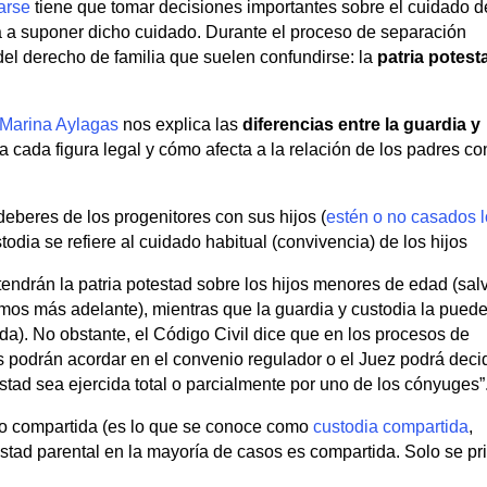
arse
tiene que tomar decisiones importantes sobre el cuidado d
va a suponer dicho cuidado. Durante el proceso de separación
l derecho de familia que suelen confundirse: la
patria potest
Marina Aylagas
nos explica las
diferencias entre la guardia y
ca cada figura legal y cómo afecta a la relación de los padres co
deberes de los progenitores con sus hijos (
estén o no casados 
todia se refiere al cuidado habitual (convivencia) de los hijos
tendrán la patria potestad sobre los hijos menores de edad (sal
s más adelante), mientras que la guardia y custodia la pued
ida). No obstante, el Código Civil dice que en los procesos de
s podrán acordar en el convenio regulador o el Juez podrá decid
testad sea ejercida total o parcialmente por uno de los cónyuges”
 o compartida (es lo que se conoce como
custodia compartida
,
stad parental en la mayoría de casos es compartida. Solo se pr