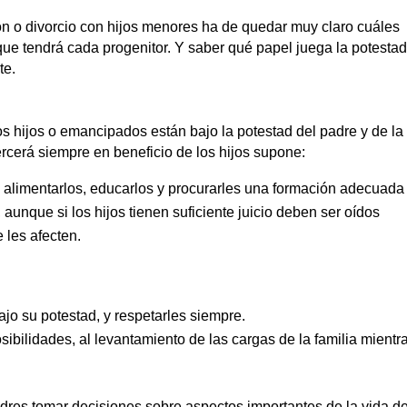
ón o divorcio con hijos menores ha de quedar muy claro cuáles
que tendrá cada progenitor. Y saber qué papel juega la potesta
te.
los hijos o emancipados están bajo la potestad del padre y de la
ercerá siempre en beneficio de los hijos supone:
, alimentarlos, educarlos y procurarles una formación adecuada
aunque si los hijos tienen suficiente juicio deben ser oídos
 les afecten.
jo su potestad, y respetarles siempre.
sibilidades, al levantamiento de las cargas de la familia mientr
 padres tomar decisiones sobre aspectos importantes de la vida 