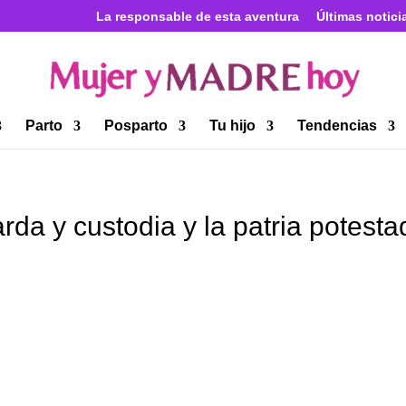
La responsable de esta aventura
Últimas notici
Parto
Posparto
Tu hijo
Tendencias
arda y custodia y la patria potesta