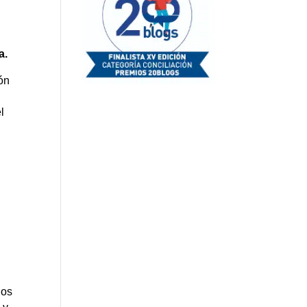
a.
ón
l
los