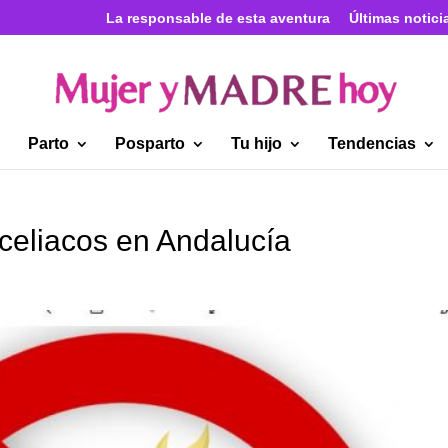
La responsable de esta aventura
Últimas notici
Parto
Posparto
Tu hijo
Tendencias
celiacos en Andalucía