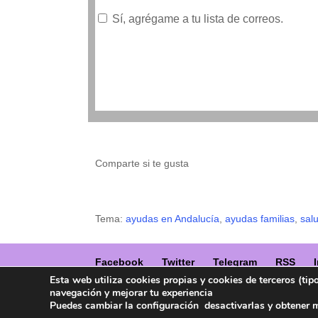
Sí, agrégame a tu lista de correos.
Comparte si te gusta
Tema:
ayudas en Andalucía
,
ayudas familias
,
sal
Facebook
Twitter
Telegram
RSS
Esta web utiliza cookies propias y cookies de terceros (tip
navegación y mejorar tu experiencia
Copyright ® 2017. Mujer y Madre Hoy es un
Puedes cambiar la configuración desactivarlas y obtener 