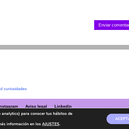
Enviar comentar
ud curiosidades
Instagram
Aviso legal
Linkedin
o analytics) para conocer tus hábitos de
ACEPTA
a marca registrada en la OEPM.
más información en los
AJUSTES
.