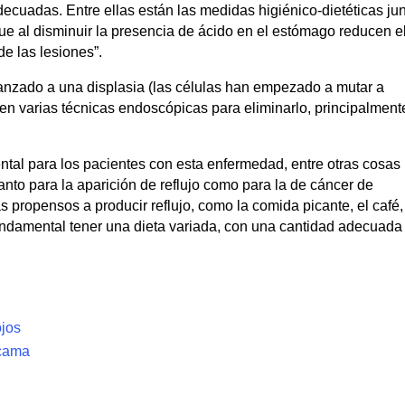
ecuadas. Entre ellas están las medidas higiénico-dietéticas ju
que al disminuir la presencia de ácido en el estómago reducen e
de las lesiones”.
vanzado a una displasia (las células han empezado a mutar a
ten varias técnicas endoscópicas para eliminarlo, principalment
al para los pacientes con esta enfermedad, entre otras cosas
tanto para la aparición de reflujo como para la de cáncer de
 propensos a producir reflujo, como la comida picante, el café,
fundamental tener una dieta variada, con una cantidad adecuada
ojos
 cama