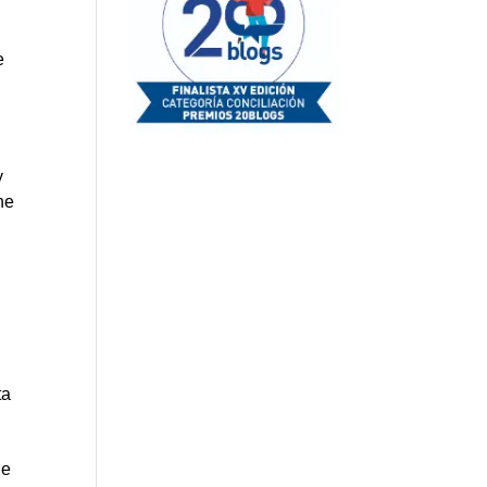
e
y
ne
ta
ue