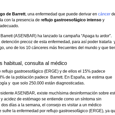
go de Barrett
, una enfermedad que puede derivar en
cáncer
d
da con la presencia de r
eflujo gastroesofágico intenso
y
o adecuado.
 Barrett (ASENBAR) ha lanzado la campaña “Apaga tu ardor”.
a detención precoz de esta enfermedad, para así poder tratarla 
ago, uno de los 10 cánceres más frecuentes del mundo y que tie
 habitual, consulta al médico
e reflujo gastroesofágico (ERGE) y de ellos el 15% padece
l 3% de la población padece Barrett. En España, se estima que
ogía y que solo 250.000 están diagnosticadas.
esidente ASENBAR, existe muchísima desinformación sobre es
r y acidez de estómago se entiende como un síntoma sin
dos días a la semana, el consejo es visitar a un médico
se sufre la enfermedad por reflujo gastroesofágico (ERGE), ya q