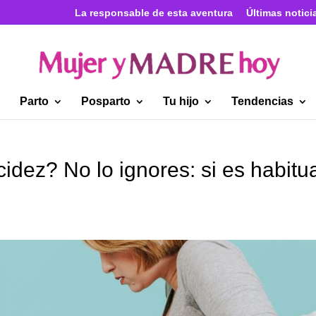
La responsable de esta aventura
Últimas notici
Parto
Posparto
Tu hijo
Tendencias
dez? No lo ignores: si es habitua