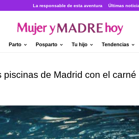
La responsable de esta aventura
Últimas notici
Parto
Posparto
Tu hijo
Tendencias
s piscinas de Madrid con el carné