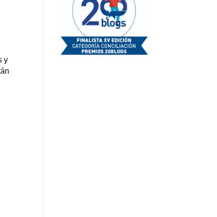
s y
tán