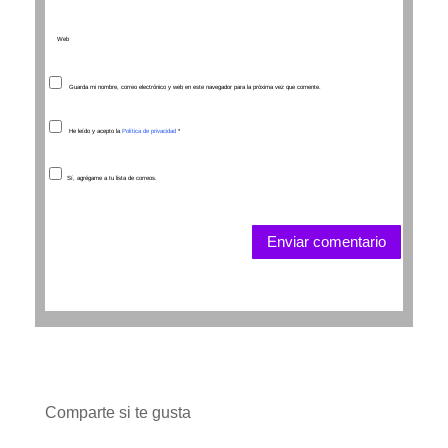
Guarda mi nombre, correo electrónico y web en este navegador para la próxima vez que comente.
He leído y acepto la
Política de privacidad
*
Sí, agrégame a tu lista de correos.
Enviar comentario
Comparte si te gusta