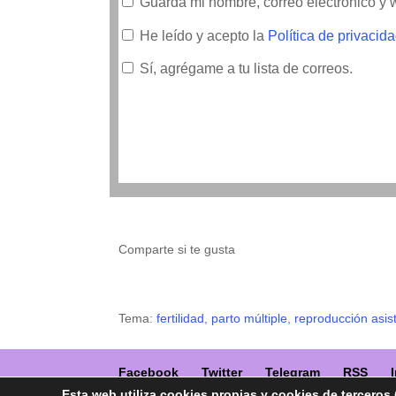
Guarda mi nombre, correo electrónico y
He leído y acepto la
Política de privacid
Sí, agrégame a tu lista de correos.
Comparte si te gusta
Tema:
fertilidad
,
parto múltiple
,
reproducción asis
Facebook
Twitter
Telegram
RSS
Esta web utiliza cookies propias y cookies de terceros 