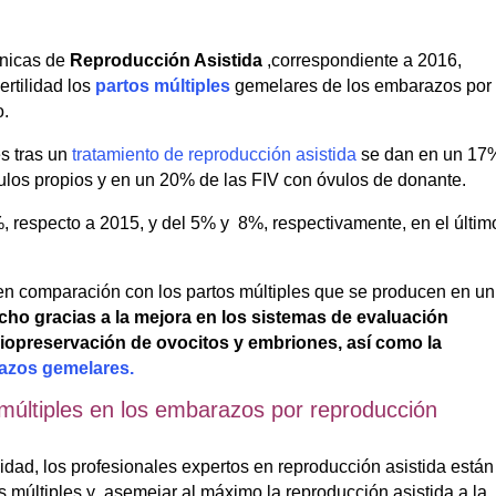
cnicas de
Reproducción Asistida
,correspondiente a 2016,
rtilidad los
partos múltiples
gemelares de los embarazos por
o.
s tras un
tratamiento de reproducción asistida
se dan en un 17
vulos propios y en un 20% de las FIV con óvulos de donante.
, respecto a 2015, y del 5% y 8%, respectivamente, en el últim
en comparación con los partos múltiples que se producen en un
ho gracias a la mejora en los sistemas de evaluación
criopreservación de ovocitos y embriones, así como la
azos gemelares.
múltiples en los embarazos por reproducción
dad, los profesionales expertos en reproducción asistida están
s múltiples y asemejar al máximo la reproducción asistida a la