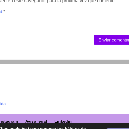
 web en este navegador para la próxima vez que comente.
ad
*
Enviar comentar
tida
Instagram
Aviso legal
Linkedin
(tipo analytics) para conocer tus hábitos de