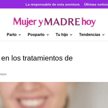
La responsable de esta aventura
Últimas notici
Parto
Posparto
Tu hijo
Tendencias
 en los tratamientos de
razo