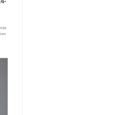
24-
 más
 con