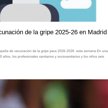
unación de la gripe 2025-26 en Madrid
paña de vacunación de la gripe para 2026-2026 esta semana En una
años, los profesionales sanitarios y sociosanitarios y los niños seis