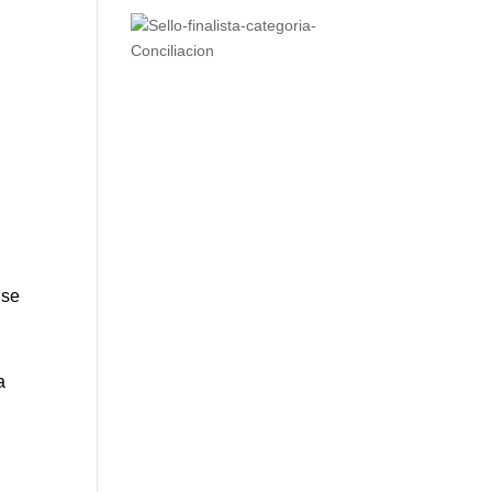
e
 se
a