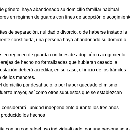
de género, haya abandonado su domicilio familiar habitual
ores en régimen de guarda con fines de adopción o acogimient
ites de separación, nulidad o divorcio, o de haberse instado la
lmente constituida, una persona haya abandonado su domicilio
s en régimen de guarda con fines de adopción o acogimiento
parejas de hecho no formalizadas que hubieran cesado la
estación deberá acreditar, en su caso, el inicio de los trámites
ia de los menores.
 domicilio por desahucio, o por haber quedado el mismo
 fuerza mayor, así como otros supuestos que se establezcan
se considerará unidad independiente durante los tres años
n producido los hechos
ita con un contratoel uso individualizado, por una persona sola