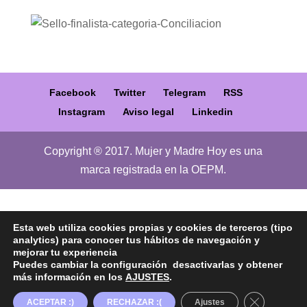
Facebook
Twitter
Telegram
RSS
Instagram
Aviso legal
Linkedin
Copyright ® 2017. Mujer y Madre Hoy es una
marca registrada en la OEPM.
Esta web utiliza cookies propias y cookies de terceros (tipo
analytics) para conocer tus hábitos de navegación y
mejorar tu experiencia
Puedes cambiar la configuración desactivarlas y obtener
más información en los
AJUSTES
.
Cerrar el b
ACEPTAR :)
RECHAZAR :(
Ajustes