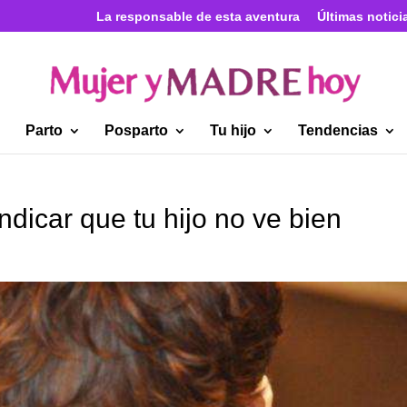
La responsable de esta aventura
Últimas notici
Parto
Posparto
Tu hijo
Tendencias
dicar que tu hijo no ve bien