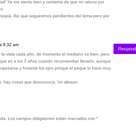
nial! Ya me siento bien y contenta de que mi ratona por
es.
opía. Así que seguiremos pendientes del tema pero por
as 8:32 am
Respond
 la vista cada año, de momento el mediano va bien, pero
 que es a los 3 años cuando recomiendan llevarlo, aunque
opezarse y frotarse los ojos porque el peque lo hace muy
n, hay cosas que desconocía. Un abrazo.
ada.
Los campos obligatorios están marcados con
*