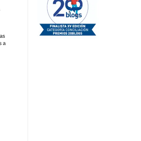
s
ias
s a