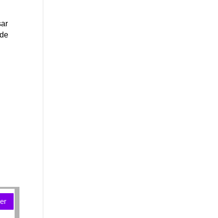
sar
 de
er