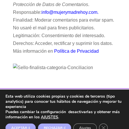
Protección de Datos de Comentarios
.
Responsable:
info@mujerymadrehoy.com.
Finalidad: Moderar comentarios para evitar spam.
No usaré el mail para fines publicitarios.
Legitimación: Consentimiento del interesado.
Derechos: Acceder, rectificar y suprimir los datos.
Más información en
Política de Privacidad
Esta web utiliza cookies propias y cookies de terceros (tipo
Facebook
Twitter
Telegram
RSS
analytics) para conocer tus hábitos de navegación y mejorar tu
Instagram
Aviso legal
Linkedin
experiencia
Puedes cambiar la configuración desactivarlas y obtener más
información en los
AJUSTES
.
Copyright ® 2017. Mujer y Madre Hoy es una
Cerrar el ban
ACEPTAR :)
RECHAZAR :(
Ajustes
marca registrada en la OEPM.