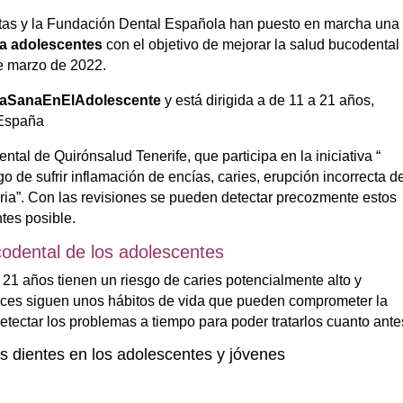
stas y la Fundación Dental Española han puesto en marcha un
ra adolescentes
con el objetivo de mejorar la salud bucodental
de marzo de 2022.
aSanaEnElAdolescente
y está dirigida a de 11 a 21 años,
 España
al de Quirónsalud Tenerife, que participa en la iniciativa “
o de sufrir inflamación de encías, caries, erupción incorrecta d
aria”. Con las revisiones se pueden detectar precozmente estos
ntes posible.
codental de los adolescentes
 21 años tienen un riesgo de caries potencialmente alto y
ces siguen unos hábitos de vida que pueden comprometer la
etectar los problemas a tiempo para poder tratarlos cuanto ante
os dientes en los adolescentes y jóvenes