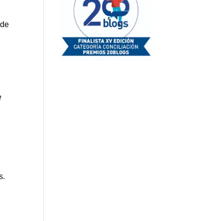
a
 de
e
s.