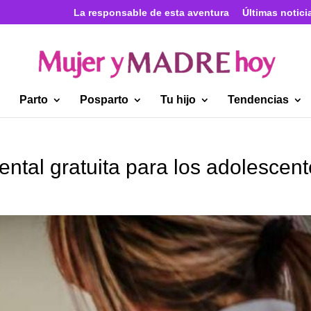
La responsable de esta aventura
Últimas notici
Parto
Posparto
Tu hijo
Tendencias
ntal gratuita para los adolescen