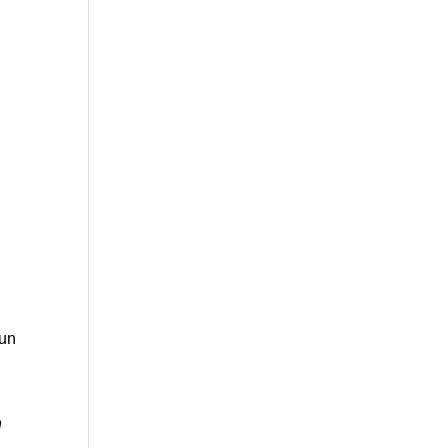
­
 un
n