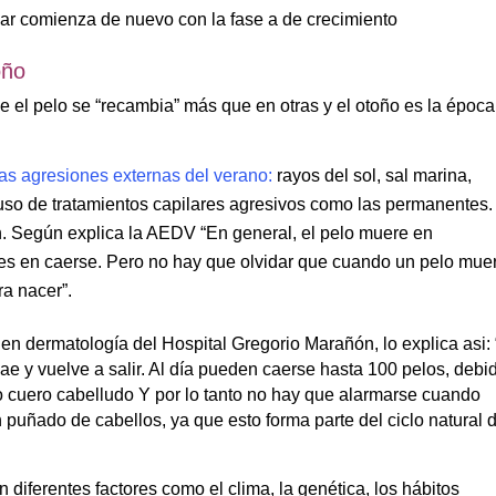
lar comienza de nuevo con la fase a de crecimiento
oño
ue el pelo se “recambia” más que en otras y el otoño es la época
las agresiones externas del verano:
rayos del sol, sal marina,
buso de tratamientos capilares agresivos como las permanentes.
ón. Según explica la AEDV “En general, el pelo muere en
ses en caerse. Pero no hay que olvidar que cuando un pelo mue
a nacer”.
n dermatología del Hospital Gregorio Marañón, lo explica asi: 
 cae y vuelve a salir. Al día pueden caerse hasta 100 pelos, debi
ro cuero cabelludo Y por lo tanto no hay que alarmarse cuando
uñado de cabellos, ya que esto forma parte del ciclo natural d
en diferentes factores como el clima, la genética, los hábitos