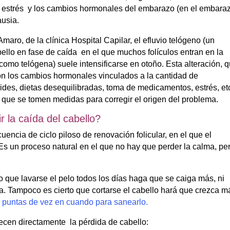
 el estrés y los cambios hormonales del embarazo (en el embara
usia.
aro, de la clínica Hospital Capilar, el efluvio telógeno (un
ello en fase de caída en el que muchos folículos entran en la
como telógena) suele intensificarse en otoño. Esta alteración, 
n los cambios hormonales vinculados a la cantidad de
oides, dietas desequilibradas, toma de medicamentos, estrés, et
e que se tomen medidas para corregir el origen del problema.
 la caída del cabello?
uencia de ciclo piloso de renovación folicular, en el que el
Es un proceso natural en el que no hay que perder la calma, pe
o que lavarse el pelo todos los días haga que se caiga más, ni
ída. Tampoco es cierto que cortarse el cabello hará que crezca m
s puntas de vez en cuando para sanearlo.
recen directamente la pérdida de cabello: