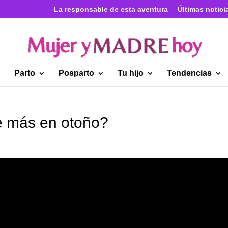
La responsable de esta aventura
Últimas notici
Parto
Posparto
Tu hijo
Tendencias
e más en otoño?