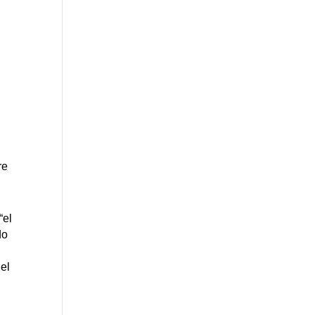
re
“el
do
el