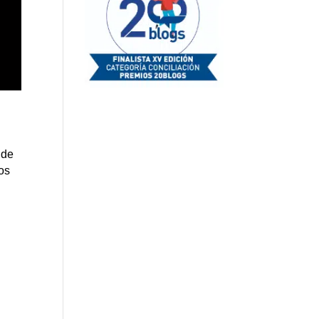
 de
os