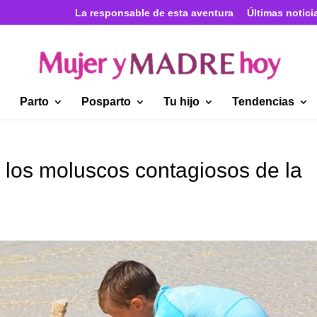
La responsable de esta aventura
Últimas notici
Parto
Posparto
Tu hijo
Tendencias
 los moluscos contagiosos de la