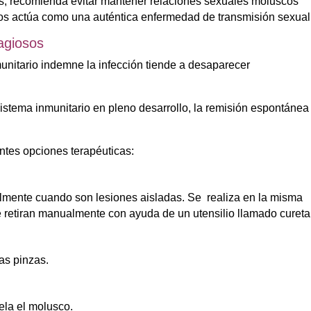
es, recomienda evitar mantener relaciones sexuales moluscos
sos actúa como una auténtica enfermedad de transmisión sexual
agiosos
unitario indemne la infección tiende a desaparecer
 sistema inmunitario en pleno desarrollo, la remisión espontánea
entes opciones terapéuticas:
lmente cuando son lesiones aisladas. Se realiza en la misma
 retiran manualmente con ayuda de un utensilio llamado cureta
as pinzas.
la el molusco.