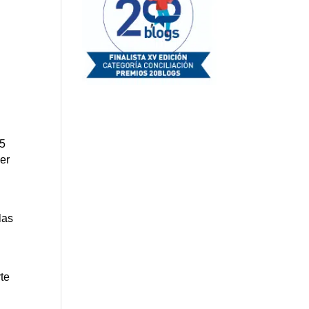
-5
er
las
rte