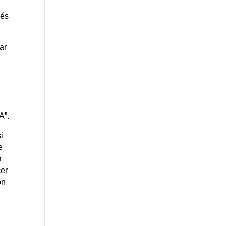
ués
ar
A”.
i
e
a
cer
on