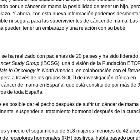
do por un cáncer de mama la posibilidad de tener un hijo, per
lazo. Y ahora, con esta nueva información podemos desmontar
sible ni segura para las supervivientes de cáncer de mama. Las
a pueden tener un embarazo y una relación con su bebé
 se ha realizado con pacientes de 20 países y ha sido liderado
Cancer Study Group
(IBCSG), una división de la Fundación ETO
Trials in Oncology in North America
, en colaboración con el
Breas
pera a través de los grupos SOLTI de investigación clínica en
n cáncer de mama en España, que está constituido por más de 
ros de toda España.
 es posible dar el pecho después de sufrir un cáncer de mama
rtinente, suspender el tratamiento hormonal después de la curac
años y medio el seguimiento de 518 mujeres menores de 42 año
de receptores hormonales (RH) positivos, había pasado por u