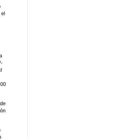
o
 el
 a
P-
t
900
 de
ión
s
n