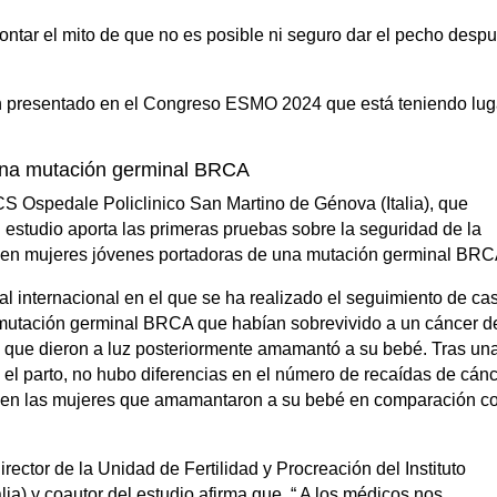
tar el mito de que no es posible ni seguro dar el pecho desp
n presentado en el Congreso ESMO 2024 que está teniendo lug
una mutación germinal BRCA
S Ospedale Policlinico San Martino de Génova (Italia), que
l estudio aporta las primeras pruebas sobre la seguridad de la
 en mujeres jóvenes portadoras de una mutación germinal BRC
al internacional en el que se ha realizado el seguimiento de cas
mutación germinal BRCA que habían sobrevivido a un cáncer d
 que dieron a luz posteriormente amamantó a su bebé. Tras un
el parto, no hubo diferencias en el número de recaídas de cán
en las mujeres que amamantaron a su bebé en comparación c
rector de la Unidad de Fertilidad y Procreación del Instituto
a) y coautor del estudio afirma que. “ A los médicos nos