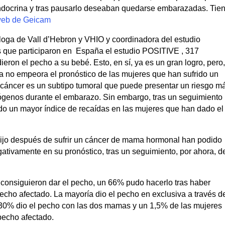
endocrina y tras pausarlo deseaban quedarse embarazadas. Tie
eb de Geicam
óloga de Vall d’Hebron y VHIO y coordinadora del estudio
 que participaron en España el estudio POSITIVE , 317
dieron el pecho a su bebé. Esto, en sí, ya es un gran logro, pero
a no empeora el pronóstico de las mujeres que han sufrido un
cáncer es un subtipo tumoral que puede presentar un riesgo m
ógenos durante el embarazo. Sin embargo, tras un seguimiento
do un mayor índice de recaídas en las mujeres que han dado el
hijo después de sufrir un cáncer de mama hormonal han podido
gativamente en su pronóstico, tras un seguimiento, por ahora, d
consiguieron dar el pecho, un 66% pudo hacerlo tras haber
echo afectado. La mayoría dio el pecho en exclusiva a través d
 30% dio el pecho con las dos mamas y un 1,5% de las mujeres
 pecho afectado.