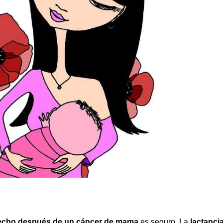
pecho después de un cáncer de mama
es seguro. La
lactanci