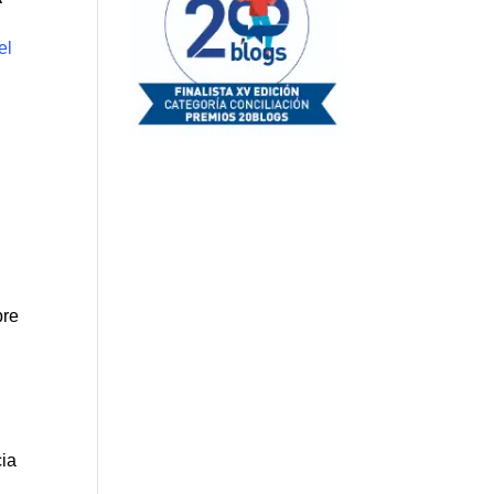
el
pre
cia