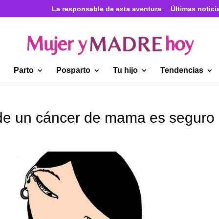
La responsable de esta aventura
Últimas notici
Parto
Posparto
Tu hijo
Tendencias
de un cáncer de mama es seguro