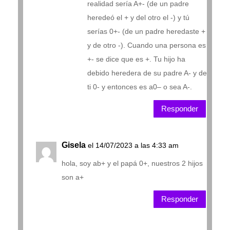
realidad sería A+- (de un padre
heredeó el + y del otro el -) y tú
serías 0+- (de un padre heredaste +
y de otro -). Cuando una persona es
+- se dice que es +. Tu hijo ha
debido heredera de su padre A- y de
ti 0- y entonces es a0– o sea A-.
Responder
Gisela
el 14/07/2023 a las 4:33 am
hola, soy ab+ y el papá 0+, nuestros 2 hijos
son a+
Responder