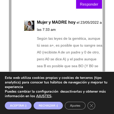
Responder
Mujer y MADRE hoy
el 23/05/2022 a
las 7:33 am
Según las leyes de la genética, aunque
tú seas a+, es posible que tu sangre sea
A0 (recibiste A de un padre y 0 de otro,
pero A0 se dice A) y el padre aunque
sea B es posible que sea BO (Y B0 se
dice B). La niña puede haber heredado
Esta web utiliza cookies propias y cookies de terceros (tipo
el 0 de cada uno de vosotros y por eso
analytics) para conocer tus hábitos de navegación y mejorar tu
es 0 (que siempre es 00).
experiencia
Puedes cambiar la configuración desactivarlas y obtener más
información en los
AJUSTES
.
Responder
Cerrar el ban
ACEPTAR :)
RECHAZAR :(
Ajustes