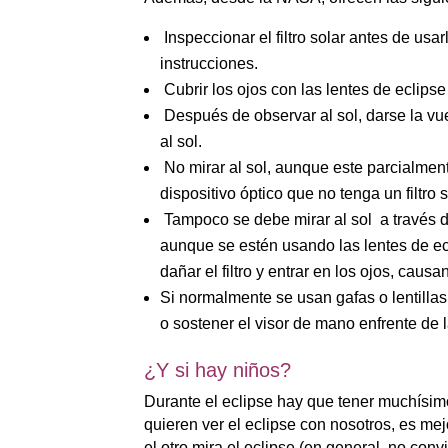
Inspeccionar el filtro solar antes de usar
instrucciones.
Cubrir los ojos con las lentes de eclipse o
Después de observar al sol, darse la vuel
al sol.
No mirar al sol, aunque este parcialment
dispositivo óptico que no tenga un filtro
Tampoco se debe mirar al sol a través de
aunque se estén usando las lentes de ecl
dañar el filtro y entrar en los ojos, caus
Si normalmente se usan gafas o lentillas
o sostener el visor de mano enfrente de 
¿Y si hay niños?
Durante el eclipse hay que tener muchísimo
quieren ver el eclipse con nosotros, es me
el otro mira el eclipse (en general, no co