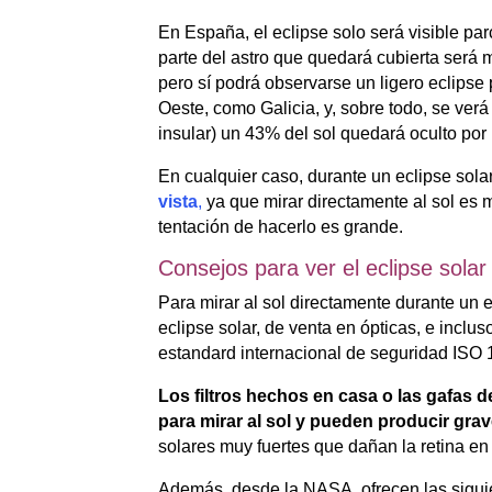
En España, el eclipse solo será visible parc
parte del astro que quedará cubierta será 
pero sí podrá observarse un ligero eclipse 
Oeste, como Galicia, y, sobre todo, se verá
insular) un 43% del sol quedará oculto por 
En cualquier caso, durante un eclipse sol
vista
,
ya que mirar directamente al sol es 
tentación de hacerlo es grande.
Consejos para ver el eclipse sola
Para mirar al sol directamente durante un ec
eclipse solar, de venta en ópticas, e incl
estandard internacional de seguridad ISO 1
Los filtros hechos en casa o las gafas
para mirar al sol y pueden producir gra
solares muy fuertes que dañan la retina e
Además, desde la NASA, ofrecen las sigu