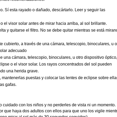
lo. Sí esta rayado o dañado, descártarlo. Leer y seguir las
 el visor solar antes de mirar hacia arriba, al sol brillante.
ta y quitarse el filtro. No se debe quitar mientras se está mira
e cubierto, a través de una cámara, telescopio, binoculares, u o
 solar adecuado
 una cámara, telescopio, binoculares, u otro dispositivo óptico
ipse o el visor solar. Los rayos concentrados del sol pueden
ando una herida grave.
, mantenerlas puestas y colocar las lentes de eclipse sobre ella
las gafas.
 cuidado con los niños y no perderles de vista ni un momento. 
jor que haya dos adultos con ellos para que uno los vigile mient
nviene mirar al sol más de 30 segundos seguidos).