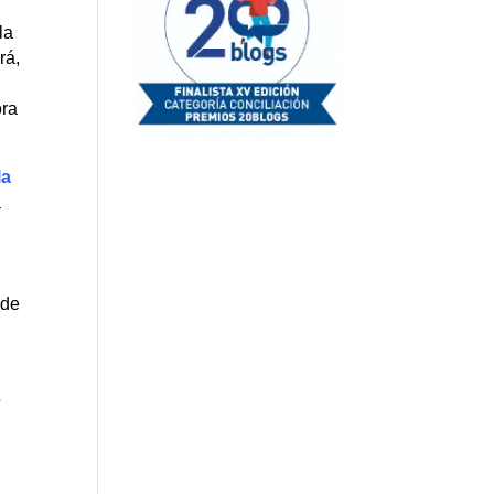
la
rá,
l
ora
la
a
 de
s