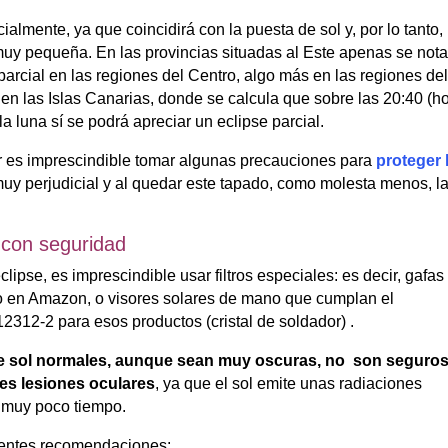
ialmente, ya que coincidirá con la puesta de sol y, por lo tanto, 
muy pequeña. En las provincias situadas al Este apenas se nota
parcial en las regiones del Centro, algo más en las regiones de
 en las Islas Canarias, donde se calcula que sobre las 20:40 (h
la luna sí se podrá apreciar un eclipse parcial.
ar es imprescindible tomar algunas precauciones para
proteger 
muy perjudicial y al quedar este tapado, como molesta menos, l
r con seguridad
lipse, es imprescindible usar filtros especiales: es decir, gafas
uso en Amazon, o visores solares de mano que cumplan el
2312-2 para esos productos (cristal de soldador) .
 de sol normales, aunque sean muy oscuras, no son seguro
ves lesiones oculares
, ya que el sol emite unas radiaciones
n muy poco tiempo.
ientes recomendaciones: