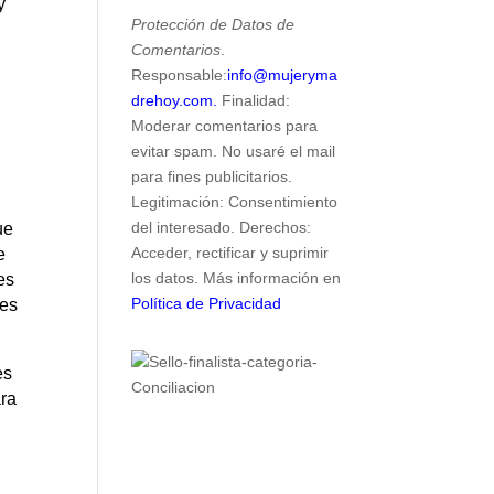
y
Protección de Datos de
Comentarios
.
Responsable:
info@mujeryma
drehoy.com.
Finalidad:
Moderar comentarios para
evitar spam. No usaré el mail
para fines publicitarios.
Legitimación: Consentimiento
del interesado. Derechos:
ue
Acceder, rectificar y suprimir
e
los datos. Más información en
es
Política de Privacidad
 es
es
ara