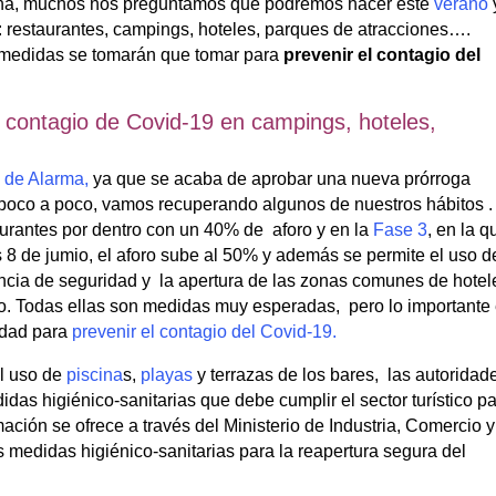
uina, muchos nos preguntamos qué podremos hacer este
verano
ro: restaurantes, campings, hoteles, parques de atracciones….
medidas se tomarán que tomar para
prevenir el contagio del
 contagio de Covid-19 en campings, hoteles,
 de Alarma,
ya que se acaba de aprobar una nueva prórroga
poco a poco, vamos recuperando algunos de nuestros hábitos .
aurantes por dentro con un 40% de aforo y en la
Fase 3
, en la q
 8 de jumio, el aforo sube al 50% y además se permite el uso d
ancia de seguridad y la apertura de las zonas comunes de hotel
oro. Todas ellas son medidas muy esperadas, pero lo importante
idad para
prevenir el contagio del Covid-19.
l uso de
piscina
s,
playas
y terrazas de los bares, las autoridad
das higiénico-sanitarias que debe cumplir el sector turístico p
mación se ofrece a través del Ministerio de Industria, Comercio y
 medidas higiénico-sanitarias para la reapertura segura del