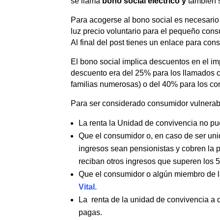
se llama
bono social eléctrico y
también 
Para acogerse al bono social es necesario 
luz precio voluntario para el pequeño cons
Al final del post tienes un enlace para cons
El bono social implica descuentos en el imp
descuento era del 25% para los llamados c
familias numerosas) o del 40% para los c
Para ser considerado consumidor vulnerabl
La renta la
Unidad de convivencia no p
Que el consumidor o, en caso de ser un
ingresos sean pensionistas y cobren la
reciban otros ingresos que superen los 5
Que el consumidor o algún miembro de la
Vital.
La renta de la unidad de convivencia a 
pagas.