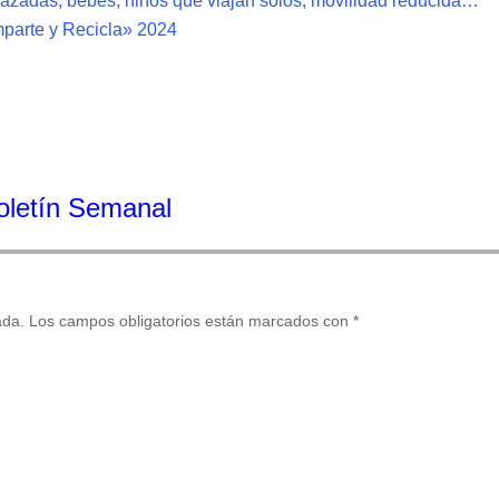
razadas, bebés, niños que viajan solos, movilidad reducida…
parte y Recicla» 2024
Boletín Semanal
ada.
Los campos obligatorios están marcados con
*