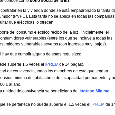
se conoce cómo
bono social de la luz
contratar en la vivienda donde se está empadronado la tarifa d
umidor (PVPC). Esta tarifa no se aplica en todas las compañías
ultar qué eléctricas lo ofrecen.
orte del consumo eléctrico recibo de la luz . Inicialmente, el
onsumidores vulnerables (entre los que se incluye a todas las
onsumidores vulnerables severos (con ingresos muy bajos).
 hay que cumplir alguno de estos requisitos:
uede superar
1,5 veces el
IPREM
de 14 pagas).
idad de convivencia, todos los miembros de esta que tengan
 pensión mínima de jubilación o de incapacidad permanente y n
00 € al año.
 unidad de convivencia se beneficiario del
Ingreso Mínimo
que se pertenece no puede superar el 1,5 veces el
IPREM
de 1