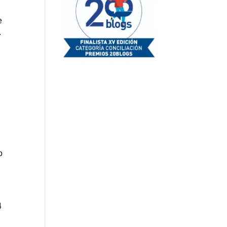
e
.
o
4