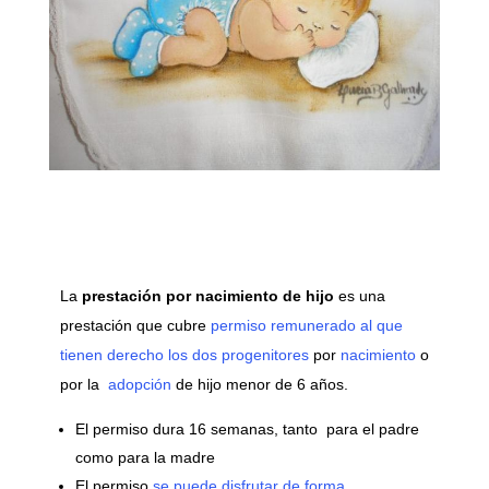
La
prestación por nacimiento de hijo
es una
prestación que cubre
permiso remunerado al que
tienen derecho los dos progenitores
por
nacimiento
o
por la
adopción
de hijo menor de 6 años.
El permiso dura 16 semanas, tanto para el padre
como para la madre
El permiso
se puede disfrutar de forma