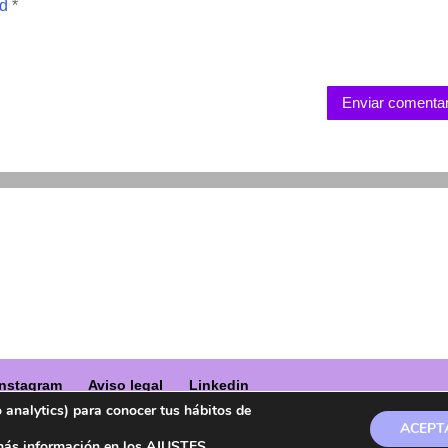
ad
*
Enviar comentar
Instagram
Aviso legal
Linkedin
o analytics) para conocer tus hábitos de
ACEPTA
a marca registrada en la OEPM.
más información en los
AJUSTES
.