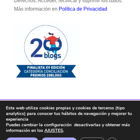
Derechos: Acceder, rectificar y suprimir los datos.
Más información en
Política de Privacidad
Esta web utiliza cookies propias y cookies de terceros (tipo
Facebook
Twitter
Telegram
RSS
analytics) para conocer tus hábitos de navegación y mejorar tu
Instagram
Aviso legal
Linkedin
experiencia
Puedes cambiar la configuración desactivarlas y obtener más
información en los
AJUSTES
.
Copyright ® 2017. Mujer y Madre Hoy es una