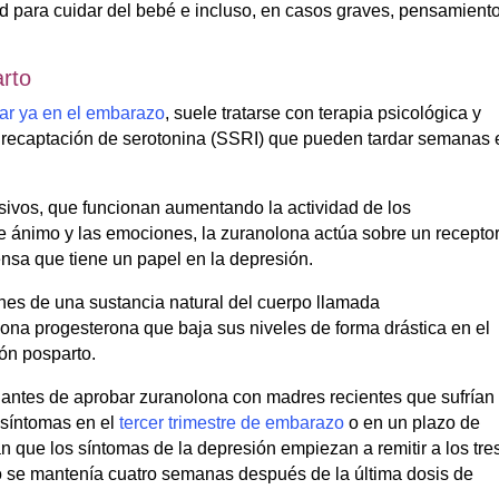
ad para cuidar del bebé e incluso, en casos graves, pensamient
.
arto
r ya en el embarazo
, suele tratarse con terapia psicológica y
la recaptación de serotonina (SSRI) que pueden tardar semanas 
esivos, que funcionan aumentando la actividad de los
e ánimo y las emociones, la zuranolona actúa sobre un recepto
nsa que tiene un papel en la depresión.
nes de una sustancia natural del cuerpo llamada
mona progesterona que baja sus niveles de forma drástica en el
ión posparto.
 antes de aprobar zuranolona con madres recientes que sufrían
 síntomas en el
tercer trimestre de embarazo
o en un plazo de
 que los síntomas de la depresión empiezan a remitir a los tre
ecto se mantenía cuatro semanas después de la última dosis de