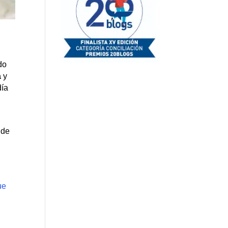
do
a
y
día
 de
ue