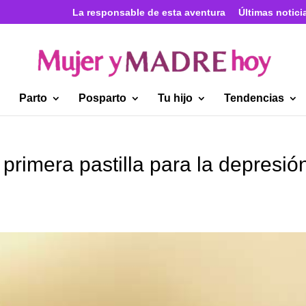
La responsable de esta aventura
Últimas notici
Parto
Posparto
Tu hijo
Tendencias
primera pastilla para la depresió