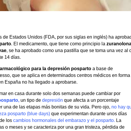
s de Estados Unidos (FDA, por sus siglas en inglés) ha aproba
sparto
. El medicamento, que tiene como principio la
zuranolon
vae
, se ha aprobado como una pastilla que se toma una vez al 
e 14 días.
farmacológico para la depresión posparto
a base de
resso, que se aplica en determinados centros médicos en forma
en España no ha llegado a aprobarse.
tomar en casa durante solo dos semanas puede cambiar por
posparto,
un tipo de
depresión
que afecta a un porcentaje
r una de las etapas más bonitas de su vida. Pero ojo,
no hay q
teza posparto (blue days)
que experimentan durante unos días
de los
cambios hormonales del embarazo y el posparto.
La
 o meses y se caracteriza por una gran tristeza, pérdida de