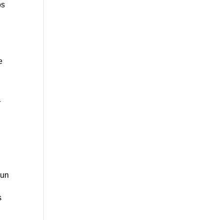
os
e
r
 un
s