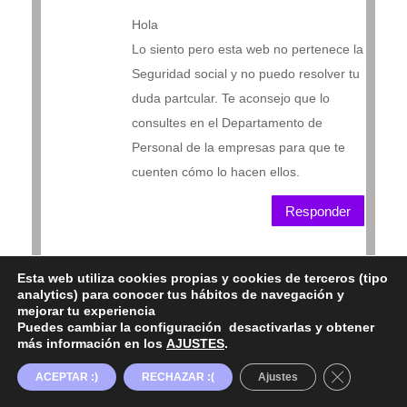
Hola
Lo siento pero esta web no pertenece la
Seguridad social y no puedo resolver tu
duda partcular. Te aconsejo que lo
consultes en el Departamento de
Personal de la empresas para que te
cuenten cómo lo hacen ellos.
Responder
Acaymo
el 26/03/2021 a las 7:01 pm
Esta web utiliza cookies propias y cookies de terceros (tipo
analytics) para conocer tus hábitos de navegación y
Buenas tardes, el pasado 20/02/2021 fui padre,
mejorar tu experiencia
Puedes cambiar la configuración desactivarlas y obtener
mi contrato de trabajo terminaba el 28/02/2021
más información en los
AJUSTES
.
y no me renovaron, he cobrado ya un pago de
Cerrar el b
ACEPTAR :)
RECHAZAR :(
Ajustes
la Seguridad Social, mi pregunta es, si antes de
la sexta semana empiezo a trabajar porque